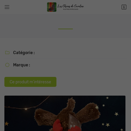


9 rue d’Anes de Montardat
78100 St Germain en Laye
01 39 73 47 81
Catégorie :

Marque :

Ce produit m'intéresse
Adresse email de réception

Recopier le code ci-contre

Rafraîchir le captcha
