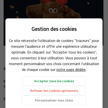
En cochant cette case, vous consentez à recevoir nos propositions commerciales à
l'adresse email indiqué ci-dessus. Vous pouvez vous désinscrire à tout moment en
Gestion des cookies
utilisant
le formulaire de désinscription
.
ACCUEIL
Inscription
Ce site nécessite l'utilisation de cookies "traceurs" pour
Une question
mesurer l'audience et offrir une expérience utilisateur
NOS SERVICES
optimale. En cliquant sur "Accepter tous les cookies",
vous consentez à leur utilisation. Vous pouvez à tout
01 39 73 47 8
PRODUITS
moment personnaliser vos choix concernant l'utilisation
de chaque cookie sur
notre page dédiée
.
Retour aux produits
EN IMAGES
Accepter tous les cookies
Produit précédent
Noeud papillon
AVIS
Refuser les cookies optionnels
Restez infor
ACTUALITÉS
Produit suivant
Personnaliser mes choix
Inscription Newsle