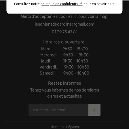
CONTACT
Consultez notre
politique de confidentialité
pour en savoir plus.
Les Chiens De Caroline
Merci d'accepter les cookies
ici
pour voir la map.
01 39 73 47 81
Horaires d'ouverture :
Mardi 9h30 - 18h30
Mercredi 9h30 - 18h30
jeudi 9h30 - 18h30
vendredi. 9h30 - 18h30
Samedi. 9h00 - 18h00
Restez informés
Tenez vous informés de nos dernières
offres et actualités
Mentions Légales