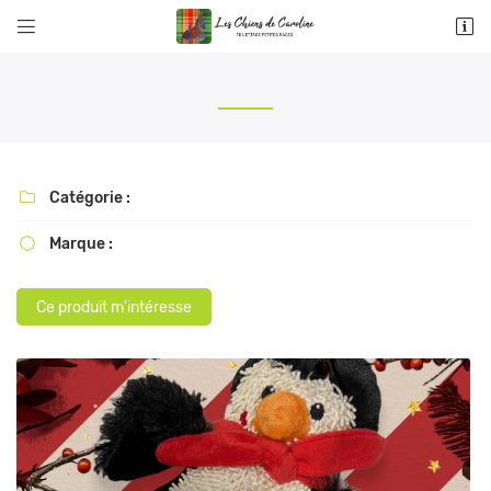


9 rue d’Anes de Montardat
78100 St Germain en Laye
01 39 73 47 81
Catégorie :

Marque :

Ce produit m'intéresse
Adresse email de réception

Recopier le code ci-contre

Rafraîchir le captcha
