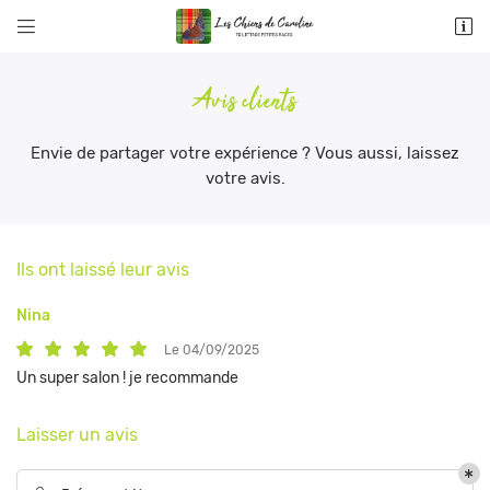


9 rue d’Anes de Montardat
78100 St Germain en Laye
Avis clients
01 39 73 47 81
Envie de partager votre expérience ? Vous aussi, laissez
votre avis.
Ils ont laissé leur avis
Nina
Adresse email de réception

Le 04/09/2025
Un super salon ! je recommande
Recopier le code ci-contre

Laisser un avis
Rafraîchir le captcha
