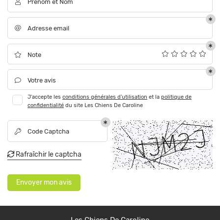
Prénom et Nom

Adresse email

En cochant cette case, vous consentez à recevoir nos propositions commerciales à
l'adresse email indiqué ci-dessus. Vous pouvez vous désinscrire à tout moment en
Note

utilisant
le formulaire de désinscription
.
ACCUEIL
Une question
Votre avis

Inscription
NOS SERVICES
J'accepte les
conditions générales d'utilisation
et la
politique de
confidentialité
du site
Les Chiens De Caroline
01 39 73 47 8
PRODUITS
Code Captcha

EN IMAGES
Rafraîchir le captcha

AVIS
Restez infor
Envoyer mon avis
ACTUALITÉS
Inscription Newsle
CONTACT