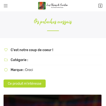


9 rue d’Anes de Montardat
78100 St Germain en Laye
Os peluches ecossais
01 39 73 47 81
C'est notre coup de coeur !

Catégorie :

Marque :
Croci

Adresse email de réception

Ce produit m'intéresse
Recopier le code ci-contre

Rafraîchir le captcha
